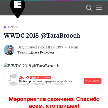
APPLE
WWDC 2018 @TaraBrooch
Опубликовано: 1 Дек. 2017
1 мин.
Текст:
Дима Кутузов
До -76%
до 31.08.2026
К СКИДКАМ
На беспроводные зарядные устройства
Реклама. ООО "АЛИБАБА.КОМ (РУ)", ИНН 7703380158
Мероприятие окончено. Спасибо
всем, кто пришел!