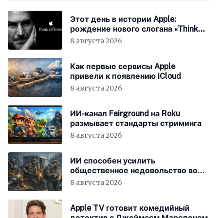
Этот день в истории Apple:
рождение нового слогана «Think
Different»
8 августа 2026
Как первые сервисы Apple
привели к появлению iCloud
8 августа 2026
ИИ-канал Fairground на Roku
размывает стандарты стриминга
8 августа 2026
ИИ способен усилить
общественное недовольство во
всём мире
8 августа 2026
Apple TV готовит комедийный
детектив с Джеймсом Марсденом