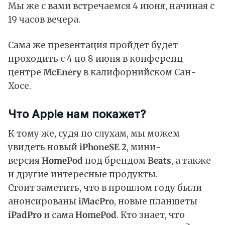
Мы же с вами встречаемся 4 июня, начиная с
19 часов вечера.
Сама же презентация пройдет будет
проходить с 4 по 8 июня в конференц-
центре
McEnery
в калифорнийском Сан-
Хосе.
Что Apple нам покажет?
К тому же, судя по слухам, мы можем
увидеть новый
iPhone
SE 2
, мини-
версия
HomePod
под брендом
Beats
, а также
и другие интересные продукты.
Стоит заметить, что в прошлом году были
анонсированы
iMacPro
, новые планшеты
iPadPro
и сама
HomePod
. Кто знает, что