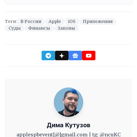
Теги:
В России
Apple
iOS
Приложения
Суды
Финансы
Законы
Дима Кутузов
applespbevent[@]gmail.com | tg: @ncuKC