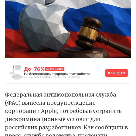
До -76%
до 31.08.2026
К СКИДКАМ
На беспроводные зарядные устройства
Реклама. ООО "АЛИБАБА.КОМ (РУ)", ИНН 7703380158
Федеральная антимонопольная служба
(ФАС) вынесла предупреждение
корпорации Apple, потребовав устранить
дискриминационные условия для
российских разработчиков. Как
сообщили
в
пресс-службе ведомства, претензии