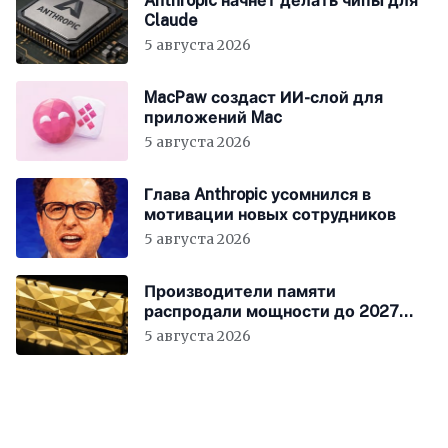
Anthropic начнёт делать чипы для
Claude
5 августа 2026
MacPaw создаст ИИ-слой для
приложений Mac
5 августа 2026
Глава Anthropic усомнился в
мотивации новых сотрудников
5 августа 2026
Производители памяти
распродали мощности до 2027
года
5 августа 2026