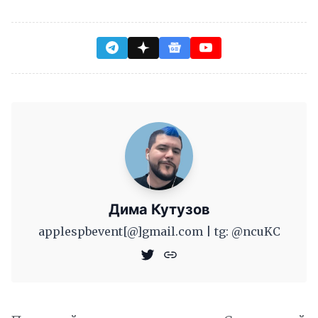
Дима Кутузов
applespbevent[@]gmail.com | tg: @ncuKC