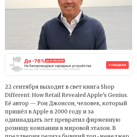
До -76%
до 31.08.2026
К СКИДКАМ
На беспроводные зарядные устройства
Реклама. ООО "АЛИБАБА.КОМ (РУ)", ИНН 7703380158
22 сентября выходит в свет книга Shop
Different: How Retail Revealed Apple's Genius.
Её автор — Рон Джонсон, человек, который
пришёл в Apple в 2000 году и за
одиннадцать лет превратил фирменную
розницу компании в мировой эталон. В
преддверии релиза бывший топ-менеджер