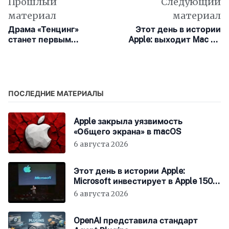
Прошлый
Следующий
материал
материал
Драма «Тенцинг»
Этот день в истории
станет первым
Apple: выходит Mac LC
кинорелизом Apple в
520 нацеленный на
2026 году
образовательный
рынок
ПОСЛЕДНИЕ МАТЕРИАЛЫ
Apple закрыла уязвимость
«Общего экрана» в macOS
6 августа 2026
Этот день в истории Apple:
Microsoft инвестирует в Apple 150
миллионов долларов
6 августа 2026
OpenAI представила стандарт