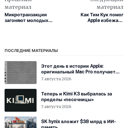
материал
материал
Микротранзакции
Как Тим Кук помог
загоняют молодых
Apple избежать
японцев в долги за еду
пошлин в эпоху Трампа
и жильё
ПОСЛЕДНИЕ МАТЕРИАЛЫ
Этот день в истории Apple:
оригинальный Mac Pro получает
мощный процессор Intel
7 августа 2026
Теперь и Kimi K3 выбралась за
пределы «песочницы»
7 августа 2026
SK hynix вложит $38 млрд в ИИ-
память