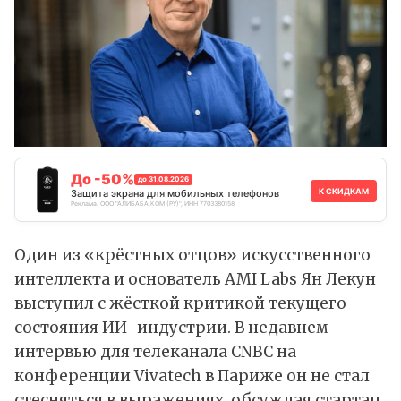
До -50%
до 31.08.2026
К СКИДКАМ
Защита экрана для мобильных телефонов
Реклама. ООО "АЛИБАБА.КОМ (РУ)", ИНН 7703380158
Один из «крёстных отцов» искусственного
интеллекта и основатель AMI Labs Ян Лекун
выступил с жёсткой критикой текущего
состояния ИИ-индустрии. В недавнем
интервью
для телеканала CNBC на
конференции Vivatech в Париже он не стал
стесняться в выражениях, обсуждая стартап