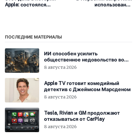
Apple: состоялся
использование
запуск онлайн-сервиса
нейросетей в младшей
eWorld
школе
ПОСЛЕДНИЕ МАТЕРИАЛЫ
ИИ способен усилить
общественное недовольство во
всём мире
8 августа 2026
Apple TV готовит комедийный
детектив с Джеймсом Марсденом
8 августа 2026
Tesla, Rivian и GM продолжают
отказываться от CarPlay
8 августа 2026