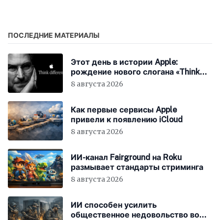
подозрений в
программирования в
кибершпионаже
ChatGPT
ПОСЛЕДНИЕ МАТЕРИАЛЫ
Этот день в истории Apple:
рождение нового слогана «Think
Different»
8 августа 2026
Как первые сервисы Apple
привели к появлению iCloud
8 августа 2026
ИИ-канал Fairground на Roku
размывает стандарты стриминга
8 августа 2026
ИИ способен усилить
общественное недовольство во