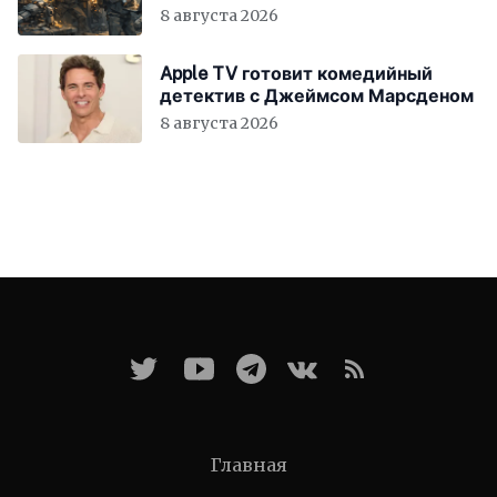
всём мире
8 августа 2026
Apple TV готовит комедийный
детектив с Джеймсом Марсденом
8 августа 2026
Главная