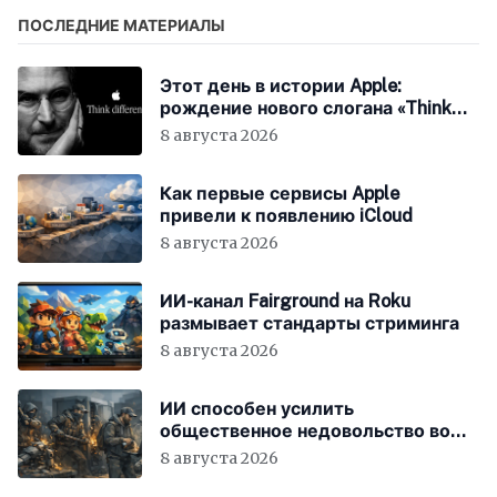
ПОСЛЕДНИЕ МАТЕРИАЛЫ
Этот день в истории Apple:
рождение нового слогана «Think
Different»
8 августа 2026
Как первые сервисы Apple
привели к появлению iCloud
8 августа 2026
ИИ-канал Fairground на Roku
размывает стандарты стриминга
8 августа 2026
ИИ способен усилить
общественное недовольство во
всём мире
8 августа 2026