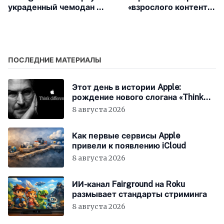
украденный чемодан —
«взрослого контента»
вместе с одеждой на
уходят с сайтов, где
воре
проверяют возраст
ПОСЛЕДНИЕ МАТЕРИАЛЫ
Этот день в истории Apple:
рождение нового слогана «Think
Different»
8 августа 2026
Как первые сервисы Apple
привели к появлению iCloud
8 августа 2026
ИИ-канал Fairground на Roku
размывает стандарты стриминга
8 августа 2026