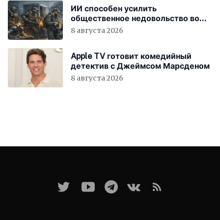
ИИ способен усилить
общественное недовольство во
всём мире
8 августа 2026
Apple TV готовит комедийный
детектив с Джеймсом Марсденом
8 августа 2026