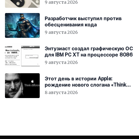
9 августа 2026
Разработчик выступил против
обесценивания кода
9 августа 2026
Энтузиаст создал графическую ОС
для IBM PC XT на процессоре 8086
9 августа 2026
Этот день в истории Apple:
рождение нового слогана «Think
Different»
8 августа 2026