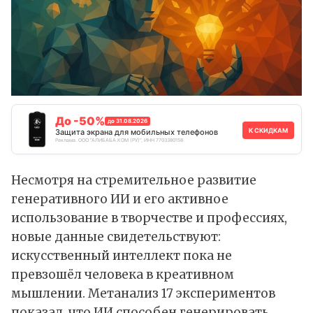
До -50%
до 31.08.2026
К СКИДКАМ
Защита экрана для мобильных телефонов
Реклама. ООО "АЛИБАБА.КОМ (РУ)", ИНН 7703380158
Несмотря на стремительное развитие
генеративного
ИИ
и его активное
использование в творчестве и профессиях,
новые данные свидетельствуют:
искусственный интеллект пока не
превзошёл человека в креативном
мышлении. Метанализ 17 экспериментов
показал
, что ИИ способен генерировать