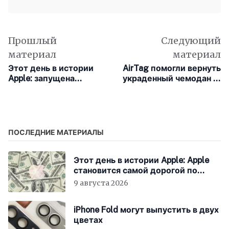
Прошлый
Следующий
материал
материал
Этот день в истории
AirTag помогли вернуть
Apple: запущена
украденный чемодан —
музыкальная
вместе с одеждой на
социальная сеть Ping
воре
не нашедшая отклика у
пользователей
ПОСЛЕДНИЕ МАТЕРИАЛЫ
Этот день в истории Apple: Apple
становится самой дорогой по
рыночной капитализации
9 августа 2026
iPhone Fold могут выпустить в двух
цветах