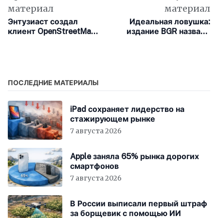
материал
материал
Энтузиаст создал
Идеальная ловушка:
клиент OpenStreetMap
издание BGR назвало
для классической Mac
главные недостатки
OS 9
закрытой экосистемы
Apple
ПОСЛЕДНИЕ МАТЕРИАЛЫ
iPad сохраняет лидерство на
стажирующем рынке
7 августа 2026
Apple заняла 65% рынка дорогих
смартфонов
7 августа 2026
В России выписали первый штраф
за борщевик с помощью ИИ