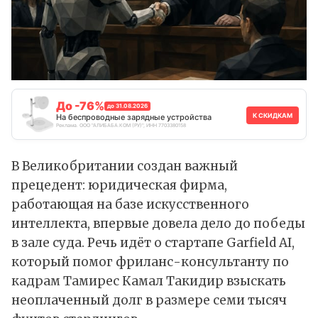
До -76%
до 31.08.2026
К СКИДКАМ
На беспроводные зарядные устройства
Реклама. ООО "АЛИБАБА.КОМ (РУ)", ИНН 7703380158
В Великобритании создан важный
прецедент: юридическая фирма,
работающая на базе искусственного
интеллекта, впервые довела дело до победы
в зале суда. Речь идёт о стартапе Garfield AI,
который
помог
фриланс-консультанту по
кадрам Тамирес Камал Такидир взыскать
неоплаченный долг в размере семи тысяч