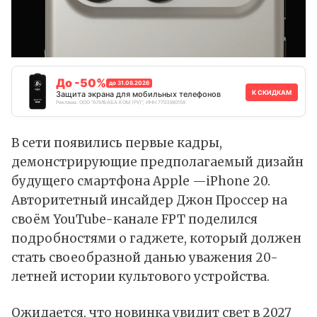
До -50%
до 31.08.2026
К СКИДКАМ
Защита экрана для мобильных телефонов
Реклама. ООО "АЛИБАБА.КОМ (РУ)", ИНН 7703380158
В сети появились первые кадры,
демонстрирующие предполагаемый дизайн
будущего смартфона Apple —iPhone 20.
Авторитетный инсайдер Джон Проссер на
своём YouTube-канале FPT поделился
подробностями о гаджете, который должен
стать своеобразной данью уважения 20-
летней истории культового устройства.
Ожидается, что новинка увидит свет в 2027