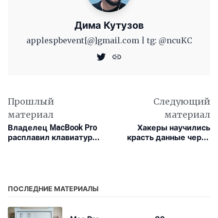
Дима Кутузов
applespbevent[@]gmail.com | tg: @ncuKC
Прошлый
Следующий
материал
материал
Владелец MacBook Pro
Хакеры научились
расплавил клавиатуру
красть данные через
феном
скрытые аудиосигналы
для ИИ-ассистентов
ПОСЛЕДНИЕ МАТЕРИАЛЫ