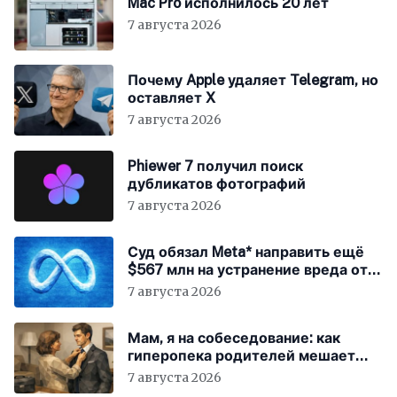
Mac Pro исполнилось 20 лет
7 августа 2026
Почему Apple удаляет Telegram, но
оставляет X
7 августа 2026
Phiewer 7 получил поиск
дубликатов фотографий
7 августа 2026
Суд обязал Meta* направить ещё
$567 млн на устранение вреда от
соцсетей
7 августа 2026
Мам, я на собеседование: как
гиперопека родителей мешает
«зумерам» устроиться в компанию
7 августа 2026