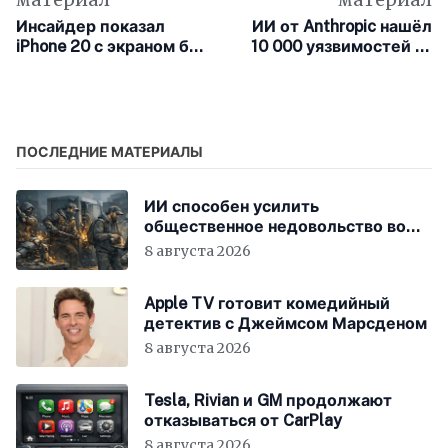
Инсайдер показал
ИИ от Anthropic нашёл
iPhone 20 с экраном без
10 000 уязвимостей за
рамок
месяц
ПОСЛЕДНИЕ МАТЕРИАЛЫ
ИИ способен усилить
общественное недовольство во
всём мире
8 августа 2026
Apple TV готовит комедийный
детектив с Джеймсом Марсденом
8 августа 2026
Tesla, Rivian и GM продолжают
отказываться от CarPlay
8 августа 2026