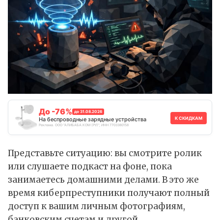
До -76%
до 31.08.2026
К СКИДКАМ
На беспроводные зарядные устройства
Реклама. ООО "АЛИБАБА.КОМ (РУ)", ИНН 7703380158
Представьте ситуацию: вы смотрите ролик
или слушаете подкаст на фоне, пока
занимаетесь домашними делами. В это же
время киберпреступники получают полный
доступ к вашим личным фотографиям,
банковским счетам и другой