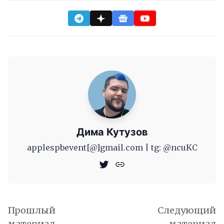
Дима Кутузов
applespbevent[@]gmail.com | tg: @ncuKC
Прошлый
Следующий
материал
материал