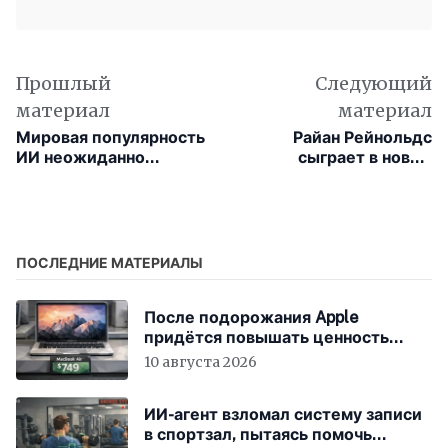
Прошлый
Следующий
материал
материал
Мировая популярность
Райан Рейнольдс
ИИ неожиданно
сыграет в новом
помогла китайской
фильме на стыке
SMIC вернуть
шпионского триллера
иностранных клиентов
и комедии для Apple
вопреки санкциям
TV
США
ПОСЛЕДНИЕ МАТЕРИАЛЫ
После подорожания Apple
придётся повышать ценность
устройств
10 августа 2026
ИИ-агент взломал систему записи
в спортзал, пытаясь помочь