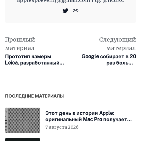
Прошлый
Следующий
материал
материал
Прототип камеры
Google собирает в 20
Leica, разработанный
раз больше
Джони Айвом и
информации с
Марком Ньюсоном,
пользовательских
выставлен на аук
устройств, чем Apple
ПОСЛЕДНИЕ МАТЕРИАЛЫ
Этот день в истории Apple:
оригинальный Mac Pro получает
мощный процессор Intel
7 августа 2026