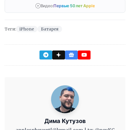
Видео:
Первые 50 лет Apple
Теги:
iPhone
Батарея
Дима Кутузов
applespbevent[@]gmail.com | tg: @ncuKC