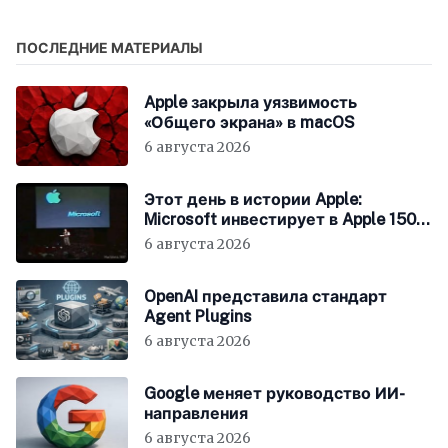
срыва
полностью, если он не
используется
ПОСЛЕДНИЕ МАТЕРИАЛЫ
Apple закрыла уязвимость
«Общего экрана» в macOS
6 августа 2026
Этот день в истории Apple:
Microsoft инвестирует в Apple 150
миллионов долларов
6 августа 2026
OpenAI представила стандарт
Agent Plugins
6 августа 2026
Google меняет руководство ИИ-
направления
6 августа 2026