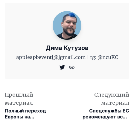
Дима Кутузов
applespbevent[@]gmail.com | tg: @ncuKC
Прошлый
Следующий
материал
материал
Полный переход
Спецслужбы ЕС
Европы на
рекомендуют всем
электромобили к 2035
пользователям
году под угрозой
отключать Wi-Fi