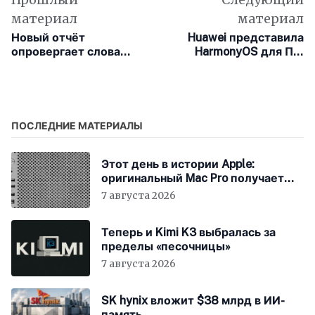
материал
материал
Новый отчёт
Huawei представила
опровергает слова
HarmonyOS для ПК:
Тима Кука о
новая ОС с нуля для
«спокойных»
экосистемы будущего
покупателях
ПОСЛЕДНИЕ МАТЕРИАЛЫ
Этот день в истории Apple:
оригинальный Mac Pro получает
мощный процессор Intel
7 августа 2026
Теперь и Kimi K3 выбралась за
пределы «песочницы»
7 августа 2026
SK hynix вложит $38 млрд в ИИ-
память