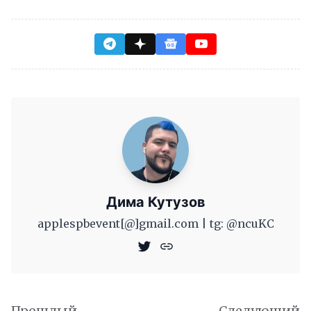
Дима Кутузов
applespbevent[@]gmail.com | tg: @ncuKC
Прошлый
Следующий