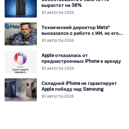
вырастет на 38%
10 августа 2026
Технический директор Meta*
высказался о работе с ИИ, но его
не так поняли
10 августа 2026
Apple отказалась от
преднастроенных iPhone в аренду
10 августа 2026
Складной iPhone не гарантирует
Apple победу над Samsung
10 августа 2026