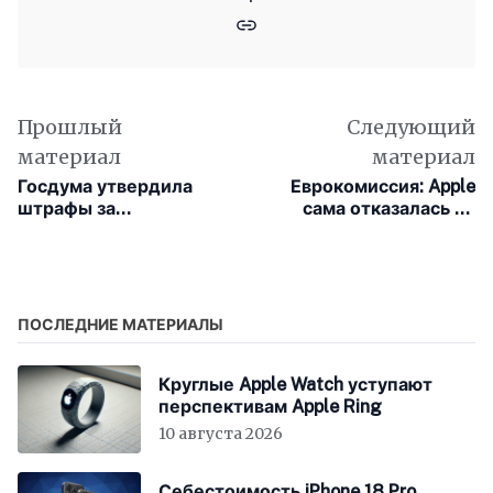
Прошлый
Следующий
материал
материал
Госдума утвердила
Еврокомиссия: Apple
штрафы за
сама отказалась от
авторизацию
запуска Siri AI в Европе
пользователей через
иностранные сервисы
ПОСЛЕДНИЕ МАТЕРИАЛЫ
Круглые Apple Watch уступают
перспективам Apple Ring
10 августа 2026
Себестоимость iPhone 18 Pro