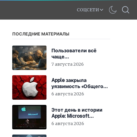
СОЦСЕТИ
ПОСЛЕДНИЕ МАТЕРИАЛЫ
Пользователи всё
чаще
разочаровываются в
7 августа 2026
интернете
Apple закрыла
уязвимость «Общего
экрана» в macOS
6 августа 2026
Этот день в истории
Apple: Microsoft
инвестирует в Apple
6 августа 2026
150 миллионов
долларов