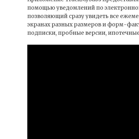
помощью уведомлений по электронной
позволяющий сразу увидеть все ежем
экранах разных размеров и форм-фак
подписки, пробные версии, ипотечные