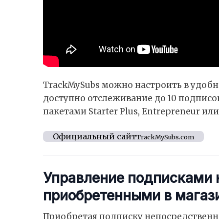
TrackMySubs можно настроить в удоб
доступно отслеживание до 10 подписо
пакетами Starter Plus, Entrepreneur и
Официальный сайт
TrackMySubs.com
Управление подписками н
приобретенными в магаз
Приобретая подписку непосредственно в