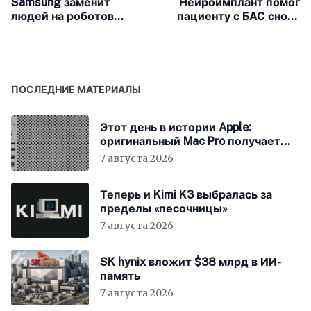
Samsung заменит
Нейроимплант помог
людей на роботов
пациенту с БАС снова
после прошедших
работать и общаться с
протестов
близкими
ПОСЛЕДНИЕ МАТЕРИАЛЫ
Этот день в истории Apple:
оригинальный Mac Pro получает
мощный процессор Intel
7 августа 2026
Теперь и Kimi K3 выбралась за
пределы «песочницы»
7 августа 2026
SK hynix вложит $38 млрд в ИИ-
память
7 августа 2026