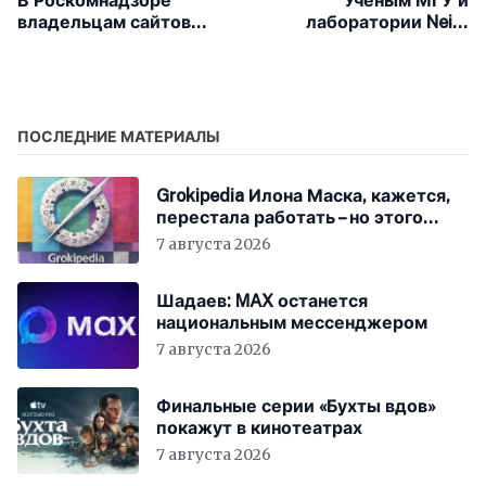
В Роскомнадзоре
Учёным МГУ и
владельцам сайтов
лаборатории Neiry
рекомендуют
удалось подключить
отказываться от
мозг крысы к ИИ-
использования CDN-
системе
сервиса CloudFlare
ПОСЛЕДНИЕ МАТЕРИАЛЫ
Grokipedia Илона Маска, кажется,
перестала работать – но этого
никто не заметил
7 августа 2026
Шадаев: MAX останется
национальным мессенджером
7 августа 2026
Финальные серии «Бухты вдов»
покажут в кинотеатрах
7 августа 2026