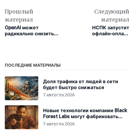
Прошлый
Следующий
материал
материал
OpenAI может
НСПК запустит
радикально снизить
офлайн-оплату
цены на токены для
картами «Мир» с
борьбы с Anthropic
помощью смарт-часов
ПОСЛЕДНИЕ МАТЕРИАЛЫ
Доля трафика от людей в сети
будет быстро снижаться
7 августа 2026
Новые технологии компании Black
Forest Labs могут фабриковать
историю, как в «1984»
7 августа 2026