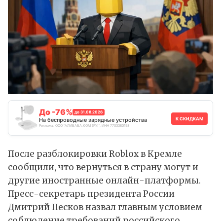
До -76%
до 31.08.2026
К СКИДКАМ
На беспроводные зарядные устройства
Реклама. ООО "АЛИБАБА.КОМ (РУ)", ИНН 7703380158
После разблокировки Roblox в Кремле
сообщили, что вернуться в страну могут и
другие иностранные онлайн-платформы.
Пресс-секретарь президента России
Дмитрий Песков
назвал
главным условием
соблюдение требований российского