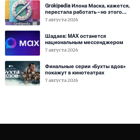
Grokipedia Илона Маска, кажется,
перестала работать – но этого
никто не заметил
7 августа 2026
Шадаев: MAX останется
национальным мессенджером
7 августа 2026
Финальные серии «Бухты вдов»
покажут в кинотеатрах
7 августа 2026