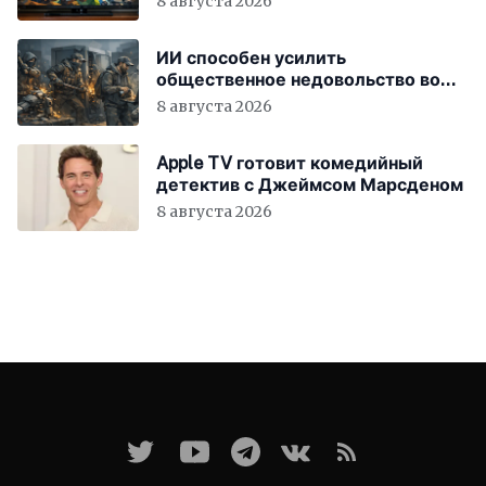
8 августа 2026
ИИ способен усилить
общественное недовольство во
всём мире
8 августа 2026
Apple TV готовит комедийный
детектив с Джеймсом Марсденом
8 августа 2026