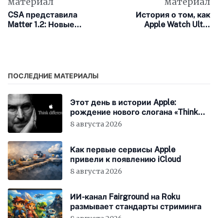
материал
материал
CSA представила
История о том, как
Matter 1.2: Новые
Apple Watch Ultra
возможности для
пролежали три месяца
«умного дома»
на дне озера
ПОСЛЕДНИЕ МАТЕРИАЛЫ
Этот день в истории Apple:
рождение нового слогана «Think
Different»
8 августа 2026
Как первые сервисы Apple
привели к появлению iCloud
8 августа 2026
ИИ-канал Fairground на Roku
размывает стандарты стриминга