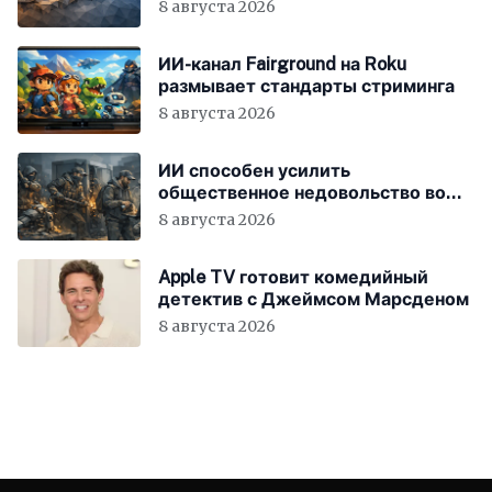
8 августа 2026
ИИ-канал Fairground на Roku
размывает стандарты стриминга
8 августа 2026
ИИ способен усилить
общественное недовольство во
всём мире
8 августа 2026
Apple TV готовит комедийный
детектив с Джеймсом Марсденом
8 августа 2026