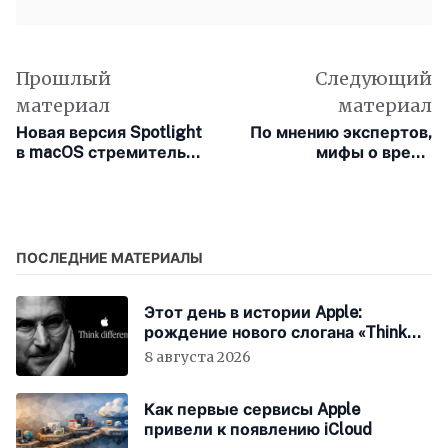
Прошлый
Следующий
материал
материал
Новая версия Spotlight
По мнению экспертов,
в macOS стремительно
мифы о вреде
догоняет Raycast — но
экранного времени у
не заменяет его
детей «трещат по
швам»
ПОСЛЕДНИЕ МАТЕРИАЛЫ
Этот день в истории Apple:
рождение нового слогана «Think
Different»
8 августа 2026
Как первые сервисы Apple
привели к появлению iCloud