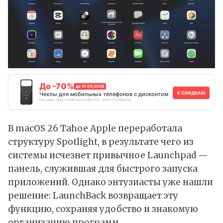
До -70%
до 31.08.2026
К СКИДКАМ
Чехлы для мобильных телефонов с дисконтом
Реклама. ООО "АЛИБАБА.КОМ (РУ)", ИНН 7703380158
В macOS 26 Tahoe
Apple
переработала
структуру
Spotlight
, в результате чего из
системы исчезнет привычное Launchpad —
панель, служившая для быстрого запуска
приложений. Однако энтузиасты уже нашли
решение: LaunchBack возвращает эту
функцию, сохраняя удобство и знакомую
организацию программ.