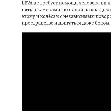
LEVA не требует помощи человека ни дл
пятью камерами: по одной на каждом 
этому и колёсам с независимым повор
пространстве и двигаться даже боком.