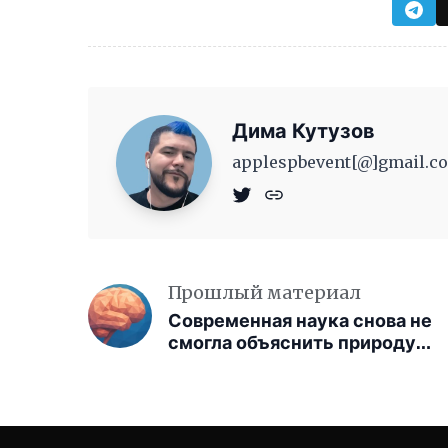
Дима Кутузов
applespbevent[@]gmail.co
Прошлый материал
Современная наука снова не
смогла объяснить природу
сознания