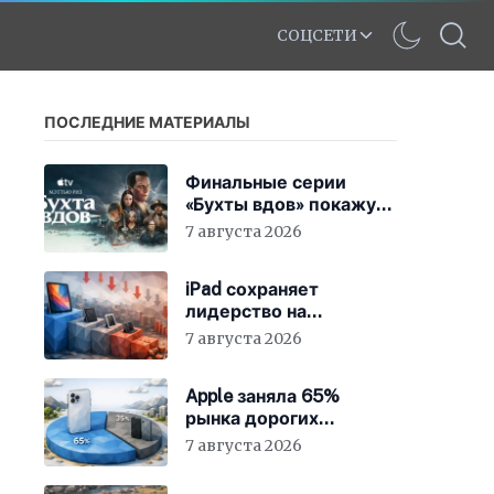
СОЦСЕТИ
ПОСЛЕДНИЕ МАТЕРИАЛЫ
Финальные серии
«Бухты вдов» покажут
в кинотеатрах
7 августа 2026
iPad сохраняет
лидерство на
стажирующем рынке
7 августа 2026
Apple заняла 65%
рынка дорогих
смартфонов
7 августа 2026