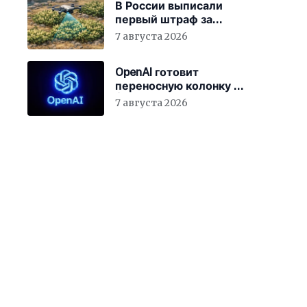
В России выписали
первый штраф за
борщевик с помощью
7 августа 2026
ИИ
OpenAI готовит
переносную колонку за
$400
7 августа 2026