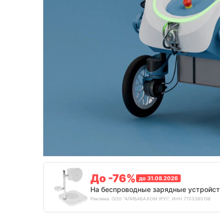
До -76%
до 31.08.2026
На беспроводные зарядные устройст
Реклама. ООО "АЛИБАБА.КОМ (РУ)", ИНН 7703380158