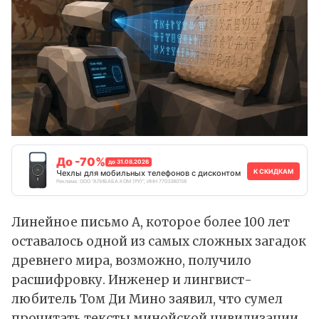
До -70%
до 31.08.2026
К СКИДКАМ
Чехлы для мобильных телефонов с дисконтом
Реклама. ООО "АЛИБАБА.КОМ (РУ)", ИНН 7703380158
Линейное письмо А, которое более 100 лет
оставалось одной из самых сложных загадок
древнего мира, возможно, получило
расшифровку. Инженер и лингвист-
любитель Том Ди Мино заявил, что сумел
прочитать тексты минойской цивилизации