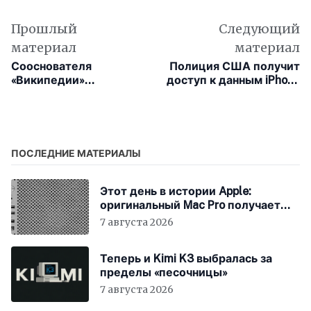
Прошлый
Следующий
материал
материал
Сооснователя
Полиция США получит
«Википедии»
доступ к данным iPhone
пожизненно
и AirPods
заблокировали на
платформе за попытку
реформ
ПОСЛЕДНИЕ МАТЕРИАЛЫ
Этот день в истории Apple:
оригинальный Mac Pro получает
мощный процессор Intel
7 августа 2026
Теперь и Kimi K3 выбралась за
пределы «песочницы»
7 августа 2026