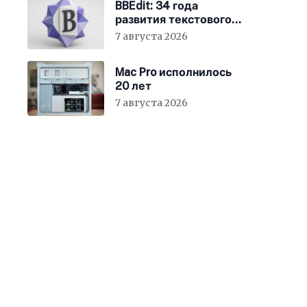
BBEdit: 34 года
развития текстового
редактора для Mac
7 августа 2026
Mac Pro исполнилось
20 лет
7 августа 2026