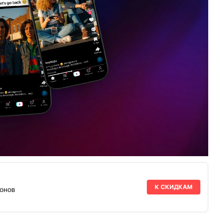
К СКИДКАМ
онов