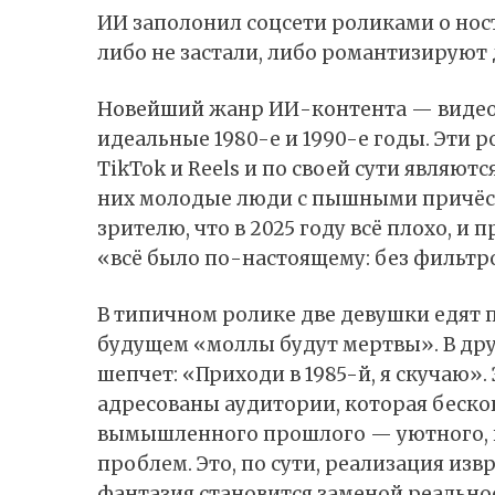
ИИ заполонил соцсети роликами о нос
либо не застали, либо романтизируют 
Новейший жанр ИИ-контента — видео
идеальные 1980-е и 1990-е годы. Эти 
TikTok и Reels и по своей сути явля
них молодые люди с пышными причёск
зрителю, что в 2025 году всё плохо, и п
«всё было по-настоящему: без фильтро
В типичном ролике две девушки едят п
будущем «моллы будут мертвы». В дру
шепчет: «Приходи в 1985-й, я скучаю»
адресованы аудитории, которая беско
вымышленного прошлого — уютного, 
проблем. Это, по сути, реализация из
фантазия становится заменой реальнос