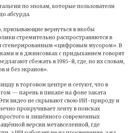
тальгии по эпохам, которые пользователи
до абсурда.
, призывающие вернуться в якобы
ролики стремительно
распространяются
в
ются сгенерированным «цифровым мусором». В
ами и в джинсовках с придыханием говорят
редлагают сбежать в 1985-й, где, по их словам,
в и без экранов».
иццу в торговом центре и сетуют, что в
гом — парень в пикапе на фоне заката
. Эти видео не скрывают свою ИИ-природу и
нечно прокручивает ленту в поисках
простого и лишённого современных
вращённой версии метавселенной, где
ти, а
ИИ
работает не на просвещение, а на