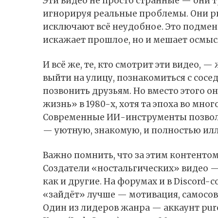
Эти видео не просто странные — они 
игнорируя реальные проблемы. Они ри
исключают всё неудобное. Это подменё
искажает прошлое, но и мешает осмыс
И всё же, те, кто смотрит эти видео, 
выйти на улицу, познакомиться с сосе
позвонить друзьям. Но вместо этого 
жизнь» в 1980-х, хотя та эпоха во мно
Современные ИИ-инструменты позволя
— уютную, знакомую, и полностью ил
Важно помнить, что за этим контенто
Создатели «ностальгических» видео 
как и другие. На форумах и в
Discord
-с
«зайдёт» лучше — мотивация, самосов
Один из лидеров жанра — аккаунт pure