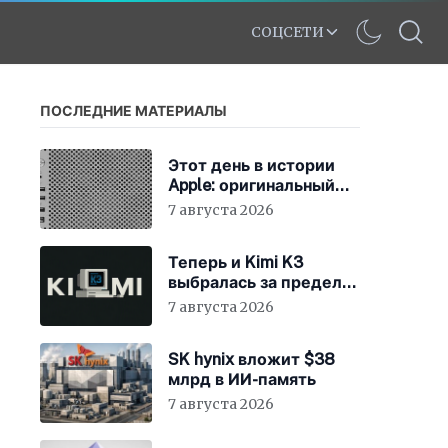
СОЦСЕТИ
ПОСЛЕДНИЕ МАТЕРИАЛЫ
Этот день в истории
Apple: оригинальный
Mac Pro получает
7 августа 2026
мощный процессор
Intel
Теперь и Kimi K3
выбралась за пределы
«песочницы»
7 августа 2026
SK hynix вложит $38
млрд в ИИ-память
7 августа 2026