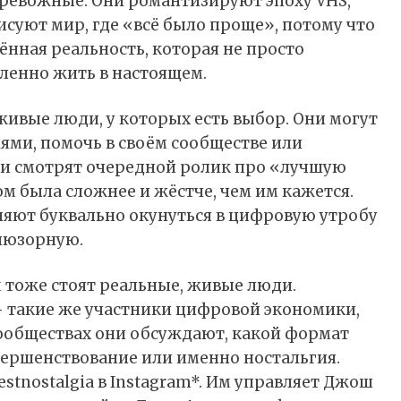
тревожные. Они романтизируют эпоху VHS,
суют мир, где «всё было проще», потому что
нная реальность, которая не просто
ленно жить в настоящем.
— живые люди, у которых есть выбор. Они могут
дями, помочь в своём сообществе или
они смотрят очередной ролик про «лучшую
гом была сложнее и жёстче, чем им кажется.
ют буквально окунуться в цифровую утробу
люзорную.
м тоже стоят реальные, живые люди.
— такие же участники цифровой экономики,
ообществах они обсуждают, какой формат
ершенствование или именно ностальгия.
stnostalgia в
Instagram
*. Им управляет Джош