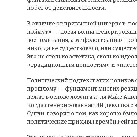
побег от действительности.
В отличие от привычной интернет-нос
поймут» — новая волна сгенерирован
воспоминания, а мифологизацию прош
никогда не существовало, или сущест
Это не столько эстетика, сколько иде
«традиционным ценностям» и «насто
Политический подтекст этих роликов
прошлому — фундамент многих реакц
лежат в основе лозунга а-ля Make Amer
Когда сгенерированная ИИ девушка с 
Суини, говорит о том, как хорошо был
политические призывы времён Рейгана