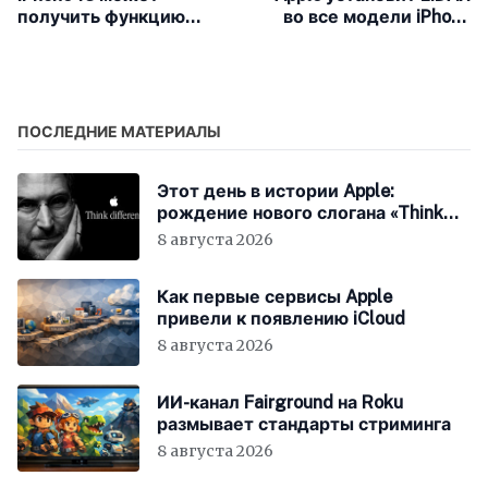
получить функцию
во все модели iPhone
подключения по
13
mmWave 5G не только в
США
ПОСЛЕДНИЕ МАТЕРИАЛЫ
Этот день в истории Apple:
рождение нового слогана «Think
Different»
8 августа 2026
Как первые сервисы Apple
привели к появлению iCloud
8 августа 2026
ИИ-канал Fairground на Roku
размывает стандарты стриминга
8 августа 2026