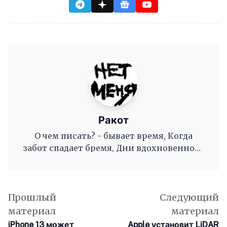
Ракот
О чем писать? - бывает время, Когда
забот спадает бремя, Дни вдохновенного
труда, Когда и ум и сердце полны, И
рифмы дружные, как волны, Журча, одна
во след другой Несутся вольной чередой.
Прошлый
Следующий
материал
материал
iPhone 13 может
Apple установит LiDAR