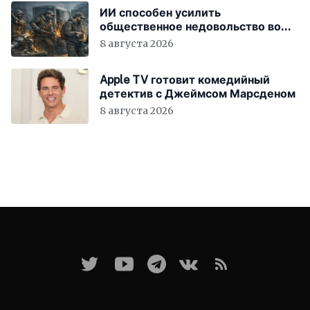
ИИ способен усилить
общественное недовольство во
всём мире
8 августа 2026
Apple TV готовит комедийный
детектив с Джеймсом Марсденом
8 августа 2026