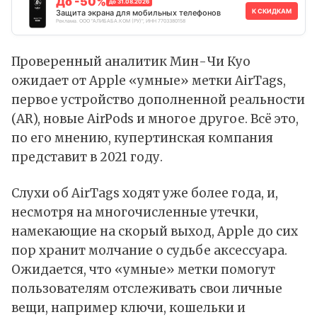
До -50%
до 31.08.2026
К СКИДКАМ
Защита экрана для мобильных телефонов
Реклама. ООО "АЛИБАБА.КОМ (РУ)", ИНН 7703380158
Проверенный аналитик Мин-Чи Куо
ожидает
от Apple «умные» метки AirTags,
первое устройство дополненной реальности
(AR), новые AirPods и многое другое. Всё это,
по его мнению, купертинская компания
представит в 2021 году.
Слухи об AirTags ходят уже более года, и,
несмотря на многочисленные утечки,
намекающие на скорый выход, Apple до сих
пор хранит молчание о судьбе аксессуара.
Ожидается, что «умные» метки помогут
пользователям отслеживать свои личные
вещи, например ключи, кошельки и