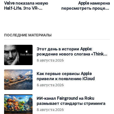
Valve показала новую
Apple намерена
Half-Life. Это VR-
пересмотреть процесс
приквел второй части,
разработки своего ПО,
получивший
после проблемного
подзаголовок Alyx
выпуск?
ПОСЛЕДНИЕ МАТЕРИАЛЫ
Этот день в истории Apple:
рождение нового слогана «Think
Different»
8 августа 2026
Как первые сервисы Apple
привели к появлению iCloud
8 августа 2026
ИИ-канал Fairground на Roku
размывает стандарты стриминга
8 августа 2026