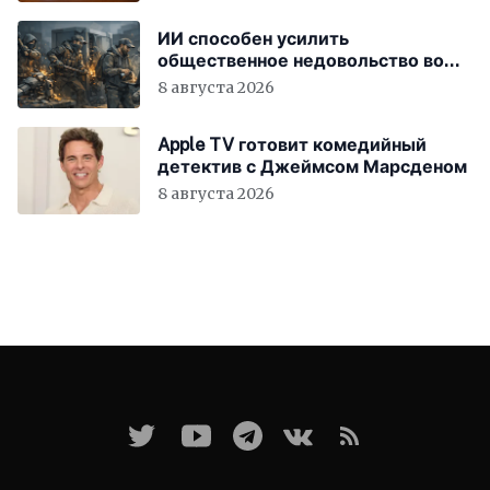
ИИ способен усилить
общественное недовольство во
всём мире
8 августа 2026
Apple TV готовит комедийный
детектив с Джеймсом Марсденом
8 августа 2026