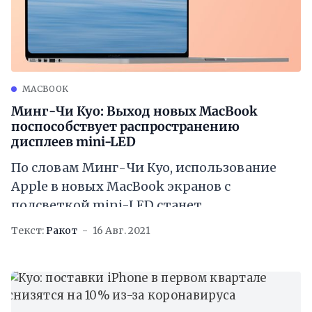
MACBOOK
Минг-Чи Куо: Выход новых MacBook
поспособствует распространению
дисплеев mini-LED
По словам Минг-Чи Куо, использование
Apple в новых MacBook экранов с
подсветкой mini-LED станет
катализатором инвестиций поставщиков
Текст:
Ракот
16 Авг. 2021
и подтолкнёт индустрию к внедрению
технологии отображения. Аналитик