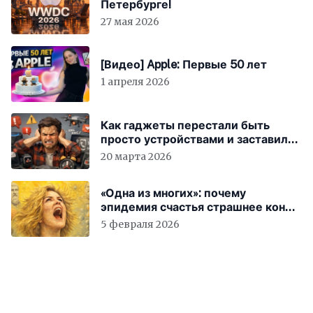
Петербурге!
27 мая 2026
[Видео] Apple: Первые 50 лет
1 апреля 2026
Как гаджеты перестали быть
просто устройствами и заставили
вас бесплатно работать
20 марта 2026
«Одна из многих»: почему
эпидемия счастья страшнее конца
света
5 февраля 2026