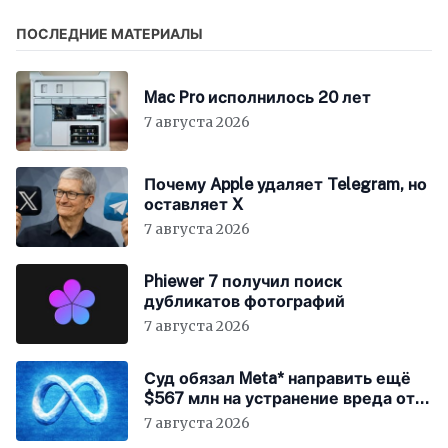
«Википедией»
ПОСЛЕДНИЕ МАТЕРИАЛЫ
Mac Pro исполнилось 20 лет
7 августа 2026
Почему Apple удаляет Telegram, но
оставляет X
7 августа 2026
Phiewer 7 получил поиск
дубликатов фотографий
7 августа 2026
Суд обязал Meta* направить ещё
$567 млн на устранение вреда от
соцсетей
7 августа 2026