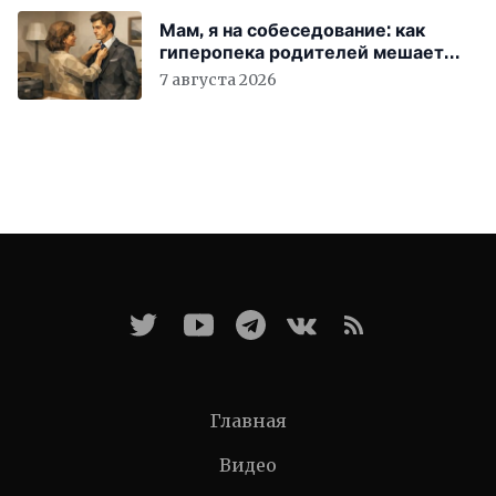
Мам, я на собеседование: как
гиперопека родителей мешает
«зумерам» устроиться в компанию
7 августа 2026
Главная
Видео