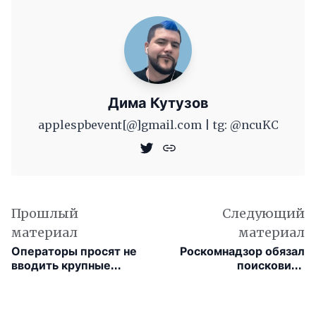
Дима Кутузов
applespbevent[@]gmail.com | tg: @ncuKC
Прошлый
Следующий
материал
материал
Операторы просят не
Роскомнадзор обязал
вводить крупные
поисковики
штрафы за «серые»
информировать
SIM-карты
пользователей о
нарушении закона