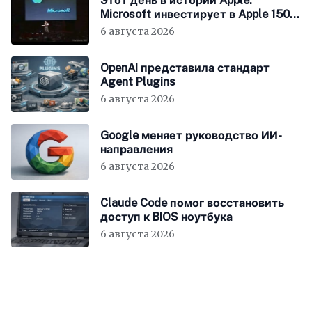
Этот день в истории Apple:
Microsoft инвестирует в Apple 150
миллионов долларов
6 августа 2026
OpenAI представила стандарт
Agent Plugins
6 августа 2026
Google меняет руководство ИИ-
направления
6 августа 2026
Claude Code помог восстановить
доступ к BIOS ноутбука
6 августа 2026