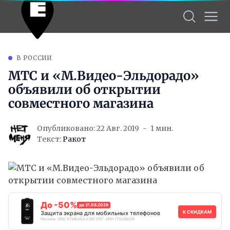
В РОССИИ
МТС и «М.Видео-Эльдорадо»
объявили об открытии
совместного магазина
Опубликовано: 22 Авг. 2019
1 мин.
Текст:
Ракот
До -50%
до 31.08.2026
К СКИДКАМ
Защита экрана для мобильных телефонов
Реклама. ООО "АЛИБАБА.КОМ (РУ)", ИНН 7703380158