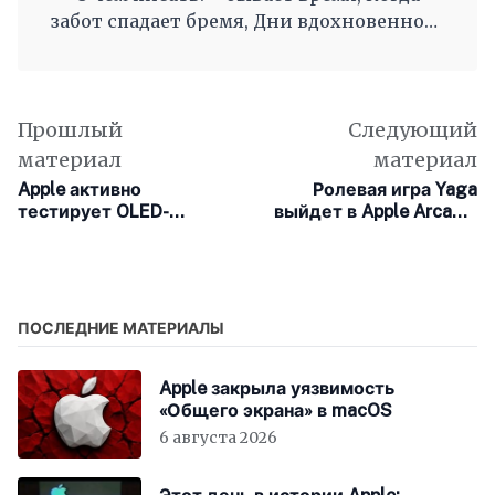
забот спадает бремя, Дни вдохновенного
труда, Когда и ум и сердце полны, И
рифмы дружные, как волны, Журча, одна
во след другой Несутся вольной чередой.
Прошлый
Следующий
материал
материал
Apple активно
Ролевая игра Yaga
тестирует OLED-
выйдет в Apple Arcade,
экраны китайского
на консолях и ПК
поставщика BOE
ПОСЛЕДНИЕ МАТЕРИАЛЫ
Apple закрыла уязвимость
«Общего экрана» в macOS
6 августа 2026