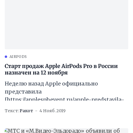
AIRPODS
Старт продаж Apple AirPods Pro в России
назначен на 12 ноября
Неделю назад Apple официально
представила
[https://applespbevent.ru/apple-predstavila-
airpods-pro/] беспроводные наушники
Текст:
Ракот
4 Нояб. 2019
AirPods Pro, отличавшиеся от прошлой
модели технологией активного
шумоподавления и другими