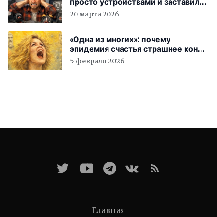
просто устройствами и заставили
вас бесплатно работать
20 марта 2026
«Одна из многих»: почему
эпидемия счастья страшнее конца
света
5 февраля 2026
Главная