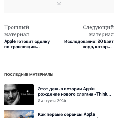
Прошлый
Следующий
материал
материал
Apple готовит сделку
Исследование: 20 байт
по трансляции
кода, которые
«Формулы-1»
исправили Antennagate
ПОСЛЕДНИЕ МАТЕРИАЛЫ
Этот день в истории Apple:
рождение нового слогана «Think
Different»
8 августа 2026
Как первые сервисы Apple