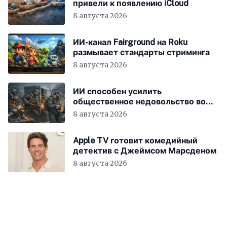
привели к появлению iCloud
8 августа 2026
ИИ-канал Fairground на Roku
размывает стандарты стриминга
8 августа 2026
ИИ способен усилить
общественное недовольство во
всём мире
8 августа 2026
Apple TV готовит комедийный
детектив с Джеймсом Марсденом
8 августа 2026