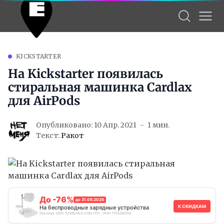
KICKSTARTER
На Kickstarter появилась
стиральная машинка Cardlax
для AirPods
Опубликовано: 10 Апр. 2021
1 мин.
Текст:
Ракот
До -76%
до 31.08.2026
К СКИДКАМ
На беспроводные зарядные устройства
Реклама. ООО "АЛИБАБА.КОМ (РУ)", ИНН 7703380158