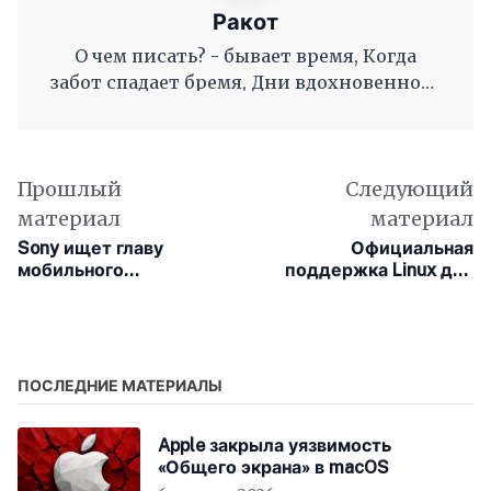
Ракот
О чем писать? - бывает время, Когда
забот спадает бремя, Дни вдохновенного
труда, Когда и ум и сердце полны, И
рифмы дружные, как волны, Журча, одна
во след другой Несутся вольной чередой.
Прошлый
Следующий
материал
материал
Sony ищет главу
Официальная
мобильного
поддержка Linux для
подразделения
чипов M1 может
PlayStation Studios
появиться уже в июне
ПОСЛЕДНИЕ МАТЕРИАЛЫ
Apple закрыла уязвимость
«Общего экрана» в macOS