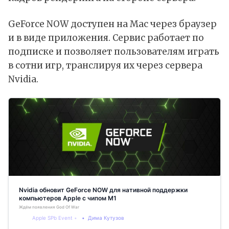
GeForce NOW доступен на Mac через браузер
и в виде приложения. Сервис работает по
подписке и позволяет пользователям играть
в сотни игр, транслируя их через сервера
Nvidia.
Nvidia обновит GeForce NOW для нативной поддержки
компьютеров Apple с чипом М1
Ждём появления God Of War
Apple SPb Event
Дима Кутузов