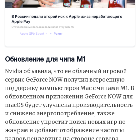
В России подали второй иск к Apple из-за неработающего
Apple Pay
Отечественные пользователи хотят отсудить 90 миллионов рублей
Apple SPb Event
Ракот
Обновление для чипа М1
Nvidia объявила, что её облачный игровой
сервис GeForce NOW получил встроенную
поддержку компьютеров Mac с чипами М1. В
обновленном приложении GeForce NOW для
macOS будет улучшена производительность
и снижено энергопотребление, также
обновление упростит поиск новых игр по
жанрам и добавит отображение частоты
кадров рендеринга на стороне сервера.