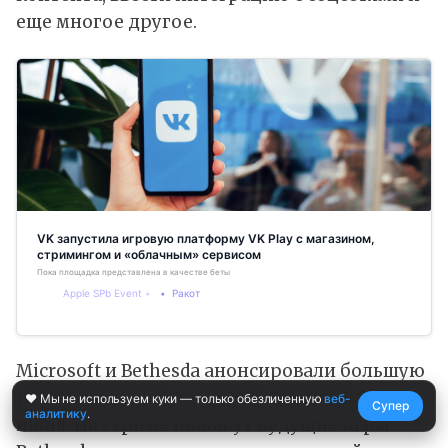
еще многое другое.
VK запустила игровую платформу VK Play с магазином,
стримингом и «облачным» сервисом
Пока площадка представлена в качестве беты
Apple SPb Event
Ракот
Microsoft и Bethesda анонсировали большую
презентацию игр, которая состоится 12
❤️ Мы не используем куки — только обезличенную
веб-
Супер
аналитику
.
июня. На стриме покажут будущие игры