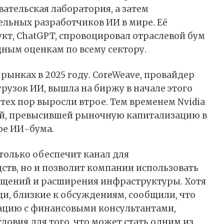
вательская лаборатория, а затем
ельных разработчиков ИИ в мире. Её
т, ChatGPT, спровоцировал отраслевой бум
дным оценкам по всему сектору.
ынках в 2025 году. CoreWeave, провайдер
рузок ИИ, вышла на биржу в начале этого
с тех пор выросли втрое. Тем временем Nvidia
й, превысившей рыночную капитализацию в
ре ИИ-бума.
только обеспечит канал для
тв, но и позволит компании использовать
ощений и расширения инфраструктуры. Хотя
ди, близкие к обсуждениям, сообщили, что
ацию с финансовыми консультантами,
овия для того, что может стать одним из