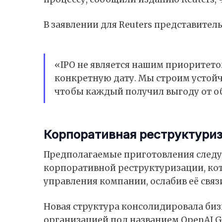
В заявлении для Reuters представител
«IPO не является нашим приоритето
конкретную дату. Мы строим устой
чтобы каждый получил выгоду от о
Корпоративная реструктуриза
Предполагаемые приготовления следу
корпоративной реструктуризации, ко
управления компании, ослабив её связи 
Новая структура консолидировала би
организацией под названием OpenAI G