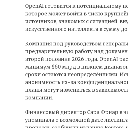
OpenAI готовится к потенциальному 
которое может войти в число крупней
источников, знакомых с ситуацией, 
искусственного интеллекта в сумму до 
Компания под руководством генераль
предварительную работу над документ
второй половине 2026 года. OpenAI р
минимум $60 млрд в нижнем диапазон
сроки остаются неопределёнными. Ис
анонимность из-за конфиденциального
планы могут измениться в зависимост
компании.
Финансовый директор Сара Фриар в ч
упоминала о возможной дате листинга в
процессу,
сообщили
изданию Reuters,