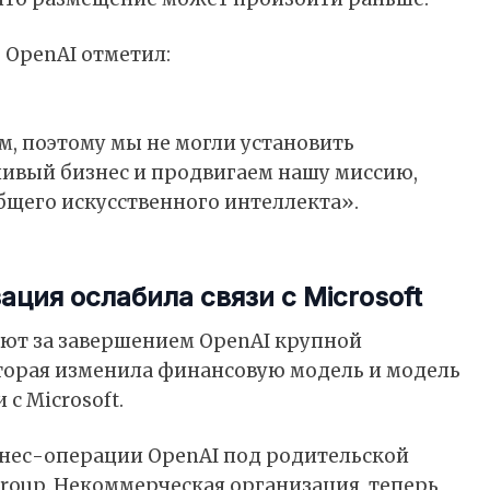
ь OpenAI отметил:
м, поэтому мы не могли установить
чивый бизнес и продвигаем нашу миссию,
бщего искусственного интеллекта».
ция ослабила связи с Microsoft
ют за завершением OpenAI крупной
торая изменила финансовую модель и модель
с Microsoft.
знес-операции OpenAI под родительской
roup. Некоммерческая организация, теперь