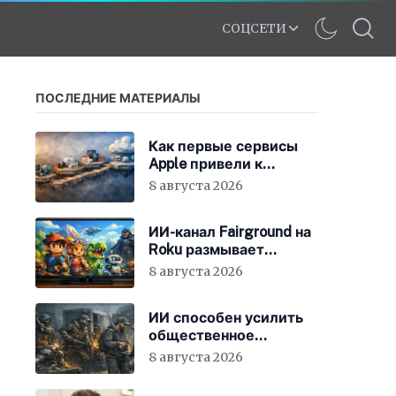
СОЦСЕТИ
ПОСЛЕДНИЕ МАТЕРИАЛЫ
Как первые сервисы
Apple привели к
появлению iCloud
8 августа 2026
ИИ-канал Fairground на
Roku размывает
стандарты стриминга
8 августа 2026
ИИ способен усилить
общественное
недовольство во всём
8 августа 2026
мире