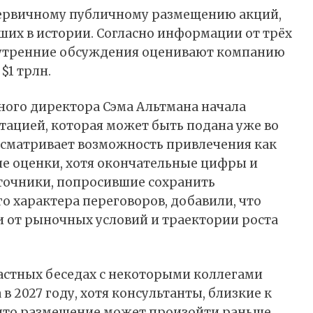
первичному публичному размещению акций,
ших в истории. Согласно информации от трёх
внутренние обсуждения оценивают компанию
$1 трлн.
ного директора Сэма Альтмана начала
ацией, которая может быть подана уже во
ассматривает возможность привлечения как
е оценки, хотя окончательные цифры и
точники, попросившие сохранить
 характера переговоров, добавили, что
и от рыночных условий и траектории роста
астных беседах с некоторыми коллегами
 2027 году, хотя консультанты, близкие к
 что размещение может произойти раньше.