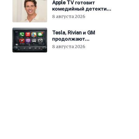
Apple TV готовит
комедийный детектив
с Джеймсом
8 августа 2026
Марсденом
Tesla, Rivian и GM
продолжают
отказываться от
8 августа 2026
CarPlay