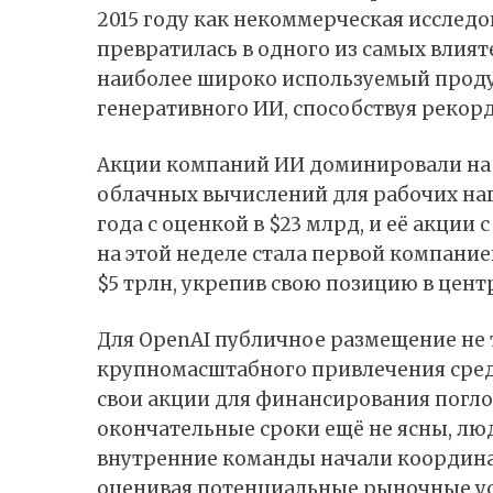
2015 году как некоммерческая исследо
превратилась в одного из самых влият
наиболее широко используемый продук
генеративного ИИ, способствуя рекор
Акции компаний ИИ доминировали на р
облачных вычислений для рабочих наг
года с оценкой в $23 млрд, и её акции 
на этой неделе
стала
первой компание
$5 трлн, укрепив свою позицию в цент
Для OpenAI публичное размещение не 
крупномасштабного привлечения средс
свои акции для финансирования погл
окончательные сроки ещё не ясны, лю
внутренние команды начали координ
оценивая потенциальные рыночные усл