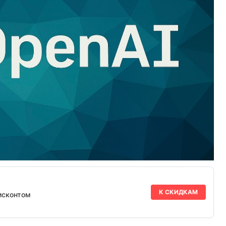
К СКИДКАМ
исконтом