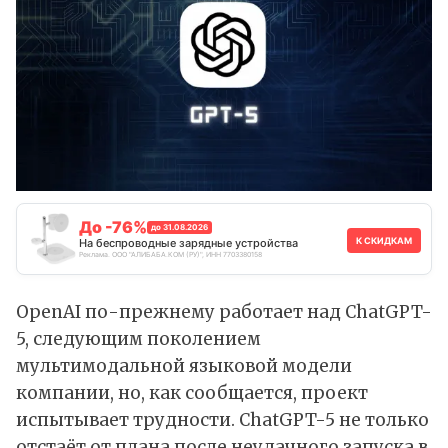
До -76%
до 31.08.2026
К СКИДКАМ
На беспроводные зарядные устройства
Реклама. ООО "АЛИБАБА.КОМ (РУ)", ИНН 7703380158
OpenAI по-прежнему работает над ChatGPT-
5, следующим поколением
мультимодальной языковой модели
компании, но, как сообщается, проект
испытывает трудности. ChatGPT-5 не только
отстаёт от плана после неудачного запуска в