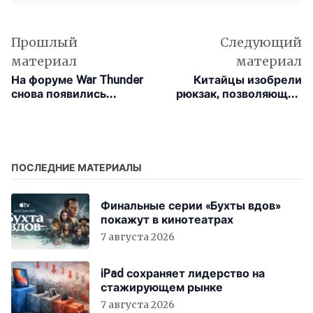
Прошлый
Следующий
материал
материал
На форуме War Thunder
Китайцы изобрели
снова появились
рюкзак, позволяющий
секретные военные
на 85% комфортнее
документы
переносить грузы
ПОСЛЕДНИЕ МАТЕРИАЛЫ
Финальные серии «Бухты вдов»
покажут в кинотеатрах
7 августа 2026
iPad сохраняет лидерство на
стажирующем рынке
7 августа 2026