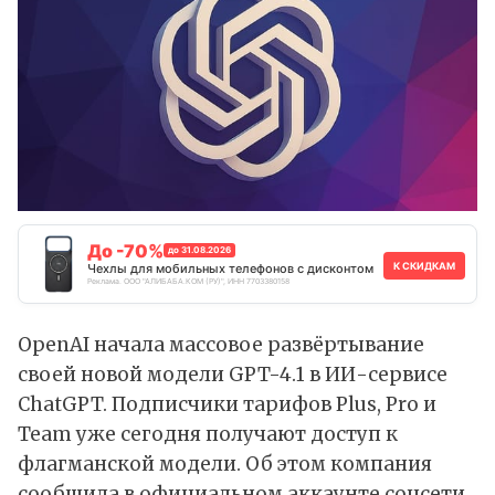
До -70%
до 31.08.2026
К СКИДКАМ
Чехлы для мобильных телефонов с дисконтом
Реклама. ООО "АЛИБАБА.КОМ (РУ)", ИНН 7703380158
OpenAI начала массовое развёртывание
своей новой модели GPT-4.1 в ИИ-сервисе
ChatGPT. Подписчики тарифов Plus, Pro и
Team уже сегодня получают доступ к
флагманской модели. Об этом компания
сообщила
в официальном аккаунте соцсети