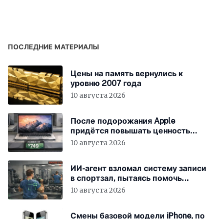
для автомобилей
орбитальной ИИ-
системы для
обработки данных
прямо в космосе
ПОСЛЕДНИЕ МАТЕРИАЛЫ
Цены на память вернулись к
уровню 2007 года
10 августа 2026
После подорожания Apple
придётся повышать ценность
устройств
10 августа 2026
ИИ-агент взломал систему записи
в спортзал, пытаясь помочь
пользователю
10 августа 2026
Смены базовой модели iPhone, по