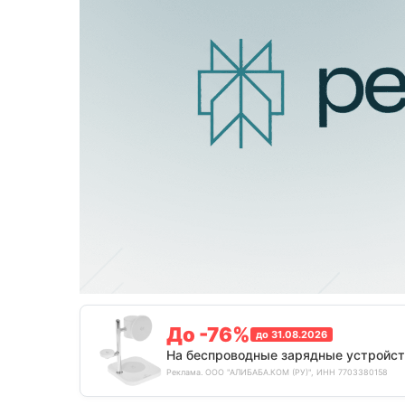
До -76%
до 31.08.2026
На беспроводные зарядные устройст
Реклама. ООО "АЛИБАБА.КОМ (РУ)", ИНН 7703380158