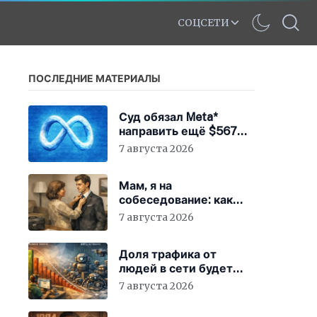
СОЦСЕТИ
ПОСЛЕДНИЕ МАТЕРИАЛЫ
Суд обязал Meta*
направить ещё $567
млн на устранение
7 августа 2026
вреда от соцсетей
Мам, я на
собеседование: как
гиперопека родителей
7 августа 2026
мешает «зумерам»
устроиться в компанию
Доля трафика от
людей в сети будет
быстро снижаться
7 августа 2026