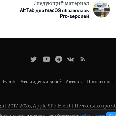
Следующий материал
AltTab для macOS обзавелась
Pro-версией
Events
Что я здесь делаю?
Авторы
Приватност
ght 2017-2026, Apple SPb Event | Не только про я
Мы не используем куки — только обезличенную
веб-аналитику
.
Суп