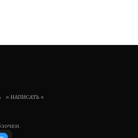
ь
» НАПИСАТЬ «
блочки.
ер