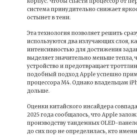
корпус. Чтобы спасти процессор от пе
система принудительно снижает яркост
остынет в тени.
Эта технология позволяет решить сраз
используются два излучающих слоя, к
интенсивностью для достижения задан
выделяет значительно меньше тепла, 
устройство и предотвращает троттлин
подобный подход Apple успешно приме
процессора M4. Однако владельцам iP
дольше.
Оценки китайского инсайдера совпадаю
2025 года сообщалось, что Apple зало
производству тандемных OLED-панеле
до сих пор не определилась, кто имен