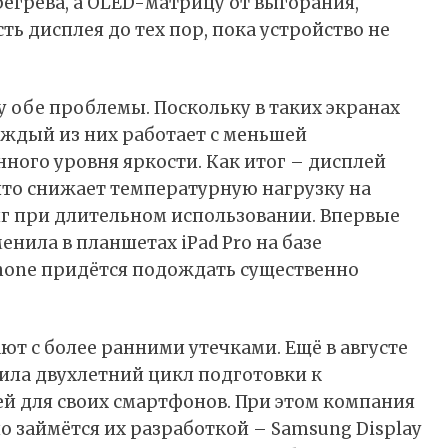
регрева, а OLED-матрицу от выгорания,
ь дисплея до тех пор, пока устройство не
у обе проблемы. Поскольку в таких экранах
аждый из них работает с меньшей
ного уровня яркости. Как итог – дисплей
что снижает температурную нагрузку на
г при длительном использовании. Впервые
нила в планшетах iPad Pro на базе
hone придётся подождать существенно
т с более ранними утечками. Ещё в августе
жила двухлетний цикл подготовки к
й для своих смартфонов. При этом компания
но займётся их разработкой – Samsung Display