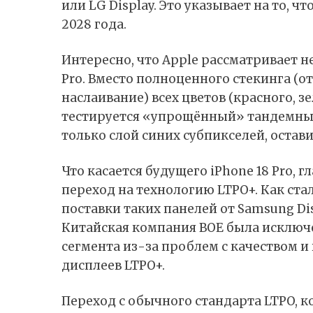
или LG Display. Это указывает на то, ч
2028 года.
Интересно, что Apple рассматривает не
Pro. Вместо полноценного стекинга (от
наслаивание) всех цветов (красного, з
тестируется «упрощённый» тандемны
только слой синих субпикселей, оста
Что касается будущего iPhone 18 Pro,
переход на технологию LTPO+. Как ста
поставки таких панелей от Samsung Disp
Китайская компания BOE была исключ
сегмента из-за проблем с качеством 
дисплеев LTPO+.
Переход с обычного стандарта LTPO, ко