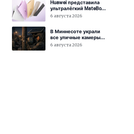
Huawei представила
ультралёгкий MateBook
Pro S
6 августа 2026
В Миннесоте украли
все уличные камеры
наблюдения
6 августа 2026