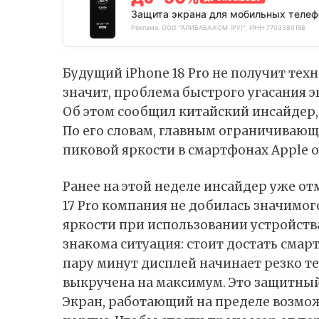
Защита экрана для мобильных телеф
Реклама. ООО "АЛИБАБА.КОМ (РУ)", ИНН 7703380158
Будущий iPhone 18 Pro не получит те
значит, проблема быстрого угасания э
Об этом сообщил китайский инсайдер, 
По его словам, главным ограничиваю
пиковой яркости в смартфонах Apple о
Ранее на этой неделе инсайдер уже от
17 Pro компания не добилась значимо
яркости при использовании устройств
знакома ситуация: стоит достать смар
пару минут дисплей начинает резко те
выкручена на максимум. Это защитны
Экран, работающий на пределе возмож