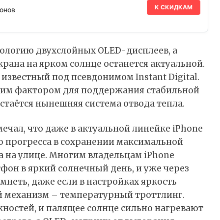
К СКИДКАМ
онов
хнологию двухслойных OLED-дисплеев, а
крана на ярком солнце останется актуальной.
известный под псевдонимом Instant Digital.
щим фактором для поддержания стабильной
стаётся нынешняя система отвода тепла.
мечал, что даже в актуальной линейке iPhone
го прогресса в сохранении максимальной
а на улице. Многим владельцам iPhone
тфон в яркий солнечный день, и уже через
мнеть, даже если в настройках яркость
й механизм – температурный троттлинг.
ностей, и палящее солнце сильно нагревают