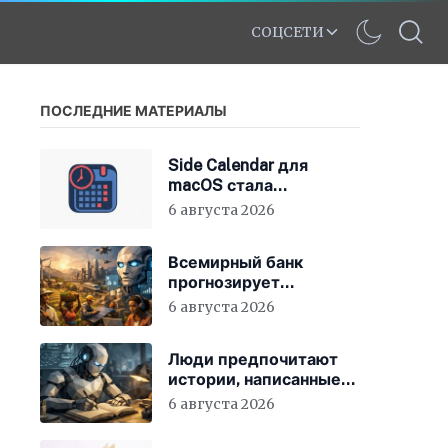
СОЦСЕТИ
ПОСЛЕДНИЕ МАТЕРИАЛЫ
Side Calendar для
macOS стала
бесплатной; ну почти
6 августа 2026
Всемирный банк
прогнозирует
ускоренное развитие
6 августа 2026
бедных стран за счёт
ИИ
Люди предпочитают
истории, написанные
ИИ, особенно когда им
6 августа 2026
говорят, что они были
написаны человеком