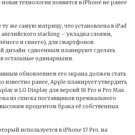
то новая технология появится в iPhone не ранее
 ту же самую матрицу, что установлена в iPad
 английского stacking – укладка слоями,
елёного и синего), для смартфонов
й дизайн: сдвоенным планируют сделать
вив остальные одинарными.
 главным обновлением его экрана должен стать
ло известно ранее, Apple планирует утвердить
lay и LG Display для версий 18 Pro и Pro Max.
ена из списка поставщиков премиального
и высоким процентом брака её собственных
торый используется в iPhone 17 Pro, на