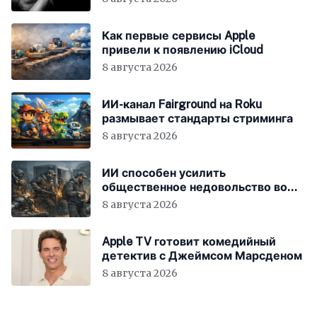
Как первые сервисы Apple
привели к появлению iCloud
8 августа 2026
ИИ-канал Fairground на Roku
размывает стандарты стриминга
8 августа 2026
ИИ способен усилить
общественное недовольство во
всём мире
8 августа 2026
Apple TV готовит комедийный
детектив с Джеймсом Марсденом
8 августа 2026