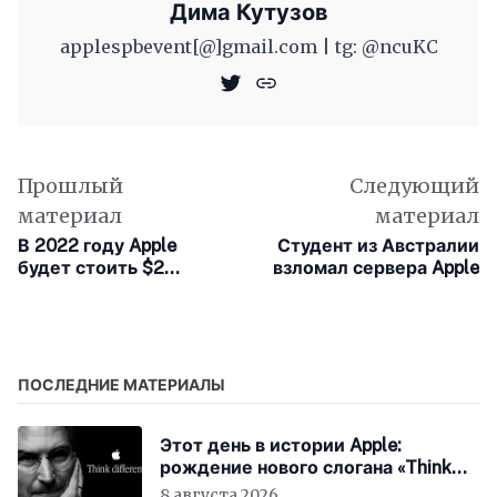
Дима Кутузов
applespbevent[@]gmail.com | tg: @ncuKC
Прошлый
Следующий
материал
материал
В 2022 году Apple
Студент из Австралии
будет стоить $2
взломал сервера Apple
триллиона
ПОСЛЕДНИЕ МАТЕРИАЛЫ
Этот день в истории Apple:
рождение нового слогана «Think
Different»
8 августа 2026