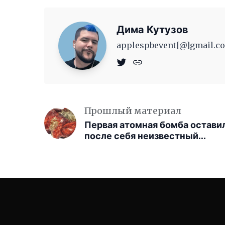
Дима Кутузов
applespbevent[@]gmail.co
Прошлый материал
Первая атомная бомба остави
после себя неизвестный
кристалл. Учёные нашли его
только спустя 81 год