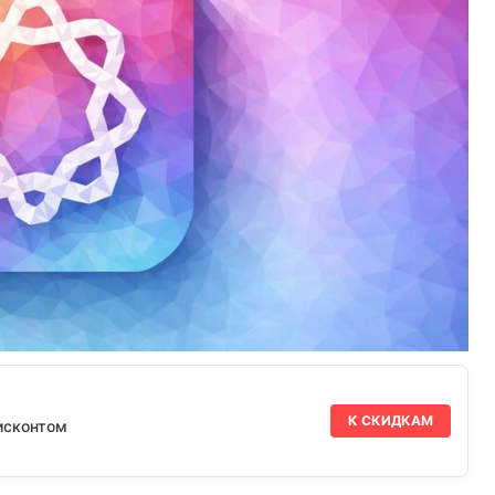
К СКИДКАМ
исконтом