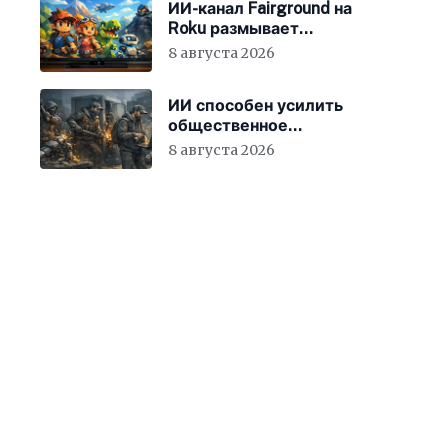
ИИ-канал Fairground на
Roku размывает
стандарты стриминга
8 августа 2026
ИИ способен усилить
общественное
недовольство во всём
8 августа 2026
мире