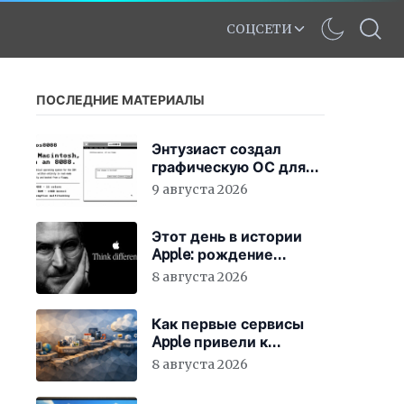
СОЦСЕТИ
ПОСЛЕДНИЕ МАТЕРИАЛЫ
Энтузиаст создал
графическую ОС для
IBM PC XT на
9 августа 2026
процессоре 8086
Этот день в истории
Apple: рождение
нового слогана «Think
8 августа 2026
Different»
Как первые сервисы
Apple привели к
появлению iCloud
8 августа 2026