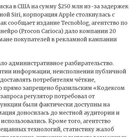
ска в США на сумму $250 млн из-за задержек
ной Siri, корпорация Apple столкнулась с
Как
сообщает
издание Tecnoblog, агентство по
ейро (Procon Carioca) дало компании 20
бмане покупателей в рекламной кампании
ало административное разбирательство.
рытии информации, неисполнении публичной
доставлять потребителям чёткие,
то прямо запрещено бразильским «Кодексом
запроса регулятор потребовал от
функции были фактически доступны на
мация доносилась до местной аудитории и
использовались. Кроме того, агентство
бещанных технологий, статистику жалоб