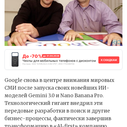
До -70%
до 31.08.2026
К СКИДКАМ
Чехлы для мобильных телефонов с дисконтом
Реклама. ООО "АЛИБАБА.КОМ (РУ)", ИНН 7703380158
Google снова в центре внимания мировых
СМИ после запуска своих новейших ИИ-
моделей Gemini 3.0 и Nano Banana Pro.
Технологический гигант внедрил эти
передовые разработки в поиск и другие
бизнес-процессы, фактически завершив
трансформацию в «AI-first» компанию.