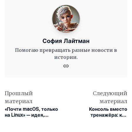
София Лайтман
Помогаю превращать разные новости в
истории.
Прошлый
Следующий
материал
материал
«Почти macOS, только
Консоль вместо
на Linux» — идея,
тренажёра: как
которая живее всех
видеоигры влияют на
живых спустя 14 лет
когнитивные