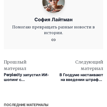
София Лайтман
Помогаю превращать разные новости в
истории.
Прошлый
Следующий
материал
материал
Perplexity запустил ИИ-
В Госдуме настаивают
шопинг с
на введении штрафов
моментальной оплатой
за отправку интимных
через PayPal
фотографий без
согласия получателя
ПОСЛЕДНИЕ МАТЕРИАЛЫ