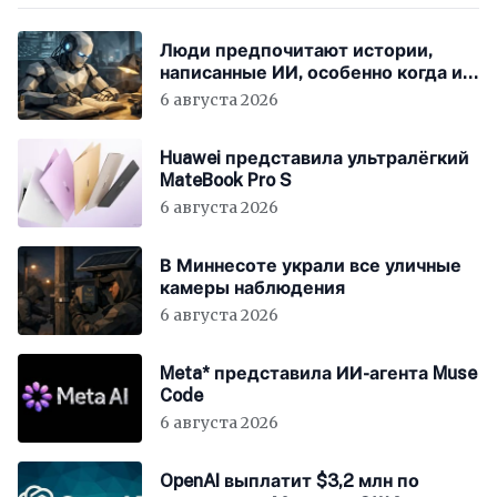
Люди предпочитают истории,
написанные ИИ, особенно когда им
говорят, что они были написаны
6 августа 2026
человеком
Huawei представила ультралёгкий
MateBook Pro S
6 августа 2026
В Миннесоте украли все уличные
камеры наблюдения
6 августа 2026
Meta* представила ИИ-агента Muse
Code
6 августа 2026
OpenAI выплатит $3,2 млн по