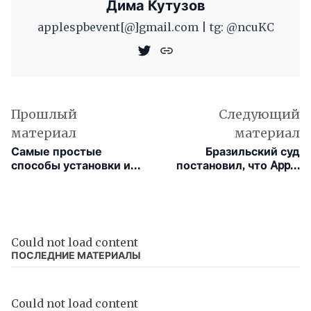
Дима Кутузов
applespbevent[@]gmail.com | tg: @ncuKC
Прошлый
Следующий
материал
материал
Самые простые
Бразильский суд
способы установки и
постановил, что Apple
обновления всех
должна выплатить
приложений на Mac
покупателю более
$1000 за продажу
iPhone без зарядного
устройства
Could not load content
ПОСЛЕДНИЕ МАТЕРИАЛЫ
Could not load content