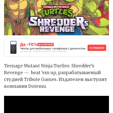
До -70%
до 31.08.2026
К СКИДКАМ
Чехлы для мобильных телефонов с дисконтом
Реклама. ООО "АЛИБАБА.КОМ (РУ)", ИНН 7703380158
Teenage Mutant Ninja Turtles: Shredder’s
Revenge — beat ’em up, разрабатываемый
студией Tribute Games. Издателем выступит
компания Dotemu.