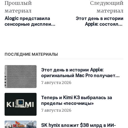
Прошлый
Следующий
материал
материал
Alogic представила
Этот день в истории
сенсорные дисплеи
Apple: состоялся
для Mac
запуск онлайн-сервиса
eWorld
ПОСЛЕДНИЕ МАТЕРИАЛЫ
Этот день в истории Apple:
оригинальный Mac Pro получает
мощный процессор Intel
7 августа 2026
Теперь и Kimi K3 выбралась за
пределы «песочницы»
7 августа 2026
SK hynix вложит $38 млрд в ИИ-