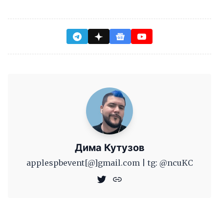
Дима Кутузов
applespbevent[@]gmail.com | tg: @ncuKC