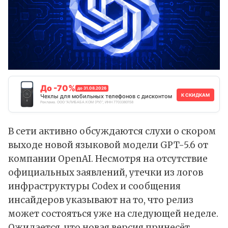
До -70%
до 31.08.2026
К СКИДКАМ
Чехлы для мобильных телефонов с дисконтом
Реклама. ООО "АЛИБАБА.КОМ (РУ)", ИНН 7703380158
В сети активно обсуждаются слухи о скором
выходе новой языковой модели GPT-5.6 от
компании OpenAI. Несмотря на отсутствие
официальных заявлений, утечки из логов
инфраструктуры Codex и сообщения
инсайдеров
указывают
на то, что релиз
может состояться уже на следующей неделе.
Ожидается, что новая версия принесёт