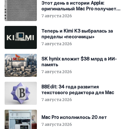
Этот день в истории Apple:
оригинальный Mac Pro получает
мощный процессор Intel
7 августа 2026
Теперь и Kimi K3 выбралась за
пределы «песочницы»
7 августа 2026
SK hynix вложит $38 млрд в ИИ-
память
7 августа 2026
BBEdit: 34 года развития
текстового редактора для Mac
7 августа 2026
Mac Pro исполнилось 20 лет
7 августа 2026