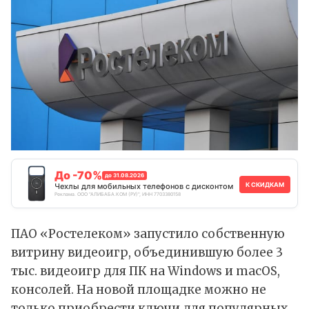
До -70%
до 31.08.2026
К СКИДКАМ
Чехлы для мобильных телефонов с дисконтом
Реклама. ООО "АЛИБАБА.КОМ (РУ)", ИНН 7703380158
ПАО «Ростелеком» запустило собственную
витрину видеоигр, объединившую более 3
тыс. видеоигр для ПК на
Windows
и
macOS
,
консолей. На новой площадке можно не
только приобрести ключи для популярных