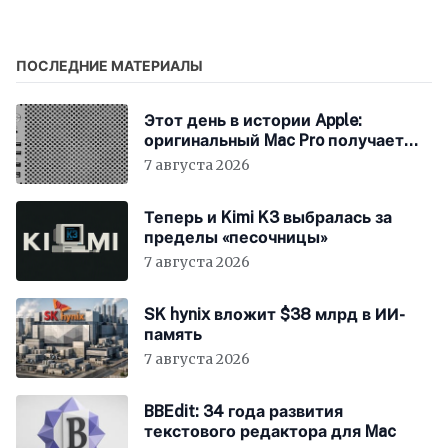
регулирования,
никаких выплат за
авторский контент
ПОСЛЕДНИЕ МАТЕРИАЛЫ
Этот день в истории Apple:
оригинальный Mac Pro получает
мощный процессор Intel
7 августа 2026
Теперь и Kimi K3 выбралась за
пределы «песочницы»
7 августа 2026
SK hynix вложит $38 млрд в ИИ-
память
7 августа 2026
BBEdit: 34 года развития
текстового редактора для Mac