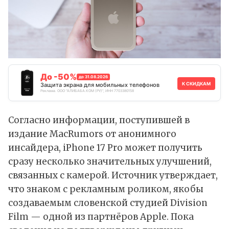
До -50%
до 31.08.2026
К СКИДКАМ
Защита экрана для мобильных телефонов
Реклама. ООО "АЛИБАБА.КОМ (РУ)", ИНН 7703380158
Согласно
информации
, поступившей в
издание MacRumors от анонимного
инсайдера,
iPhone 17 Pro
может получить
сразу несколько значительных улучшений,
связанных с камерой. Источник утверждает,
что знаком с рекламным роликом, якобы
создаваемым словенской студией Division
Film — одной из партнёров
Apple
. Пока