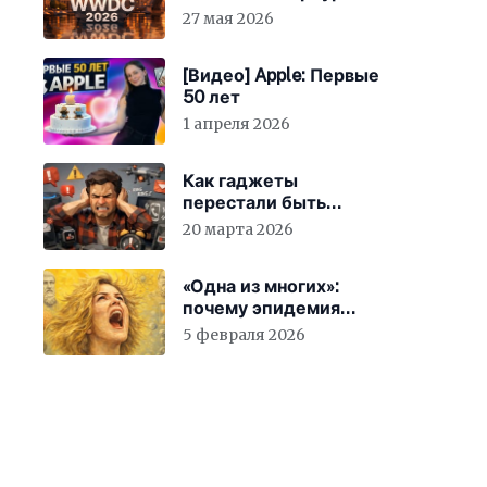
27 мая 2026
[Видео] Apple: Первые
50 лет
1 апреля 2026
Как гаджеты
перестали быть
просто устройствами и
20 марта 2026
заставили вас
бесплатно работать
«Одна из многих»:
почему эпидемия
счастья страшнее
5 февраля 2026
конца света