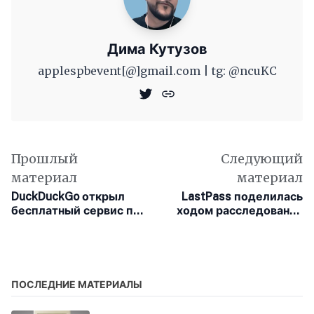
Дима Кутузов
applespbevent[@]gmail.com | tg: @ncuKC
Прошлый
Следующий
материал
материал
DuckDuckGo открыл
LastPass поделилась
бесплатный сервис по
ходом расследования
защите электронной
после взлома
почты для всех
желающих
ПОСЛЕДНИЕ МАТЕРИАЛЫ