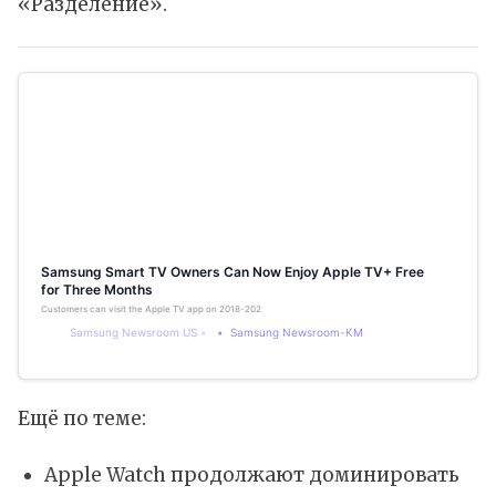
«Разделение».
Samsung Smart TV Owners Can Now Enjoy Apple TV+ Free
for Three Months
Customers can visit the Apple TV app on 2018-2022 Samsung Smart TV models to take advantage of the 
Samsung Newsroom US
Samsung Newsroom-KM
Ещё по теме:
Apple Watch продолжают доминировать